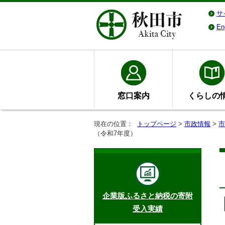
サ
En
窓口案内
くらしの
現在の位置：
トップページ
>
市政情報
>
市
（令和7年度）
企業版ふるさと納税の寄附
受入実績