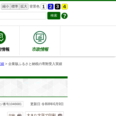
縮小
標準
拡大
背景色
者情報
市政情報
実績
> 企業版ふるさと納税の寄附受入実績
）
更新日 令和8年6月9日
ジ番号1046681
大きな文字で印刷
印刷