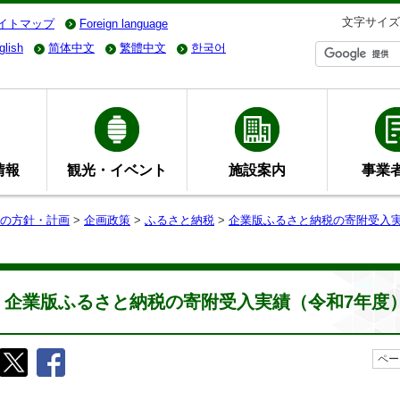
文字サイズ
イトマップ
Foreign language
glish
简体中文
繁體中文
한국어
情報
観光・イベント
施設案内
事業
の方針・計画
>
企画政策
>
ふるさと納税
>
企業版ふるさと納税の寄附受入
企業版ふるさと納税の寄附受入実績（令和7年度
ペー