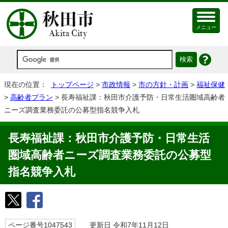
メニュー
現在の位置：
トップページ
>
市政情報
>
市の方針・計画
>
福祉保健
>
高齢者プラン
> 長寿福祉課：秋田市介護予防・日常生活圏域高齢者
ニーズ調査業務委託の公募型指名競争入札
長寿福祉課：秋田市介護予防・日常生活
圏域高齢者ニーズ調査業務委託の公募型
指名競争入札
ページ番号1047543
更新日 令和7年11月12日