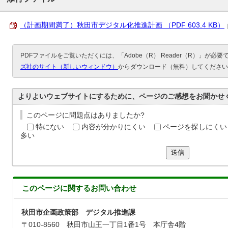
（計画期間満了）秋田市デジタル化推進計画 （PDF 603.4 KB）
PDFファイルをご覧いただくには、「Adobe（R） Reader（R）」が必
ズ社のサイト（新しいウィンドウ）
からダウンロード（無料）してください
よりよいウェブサイトにするために、ページのご感想をお聞かせ
このページに問題点はありましたか?
特にない
内容が分かりにくい
ページを探しにくい
多い
送信
このページに関する
お問い合わせ
秋田市企画政策部 デジタル推進課
〒010-8560 秋田市山王一丁目1番1号 本庁舎4階