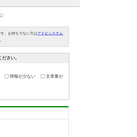
要です。お持ちでない方は
アドビシステム
。
ください。
情報が少ない
文章量が