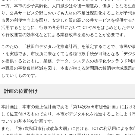
一方、本市の少子高齢化、人口減少は今後一層進み、働き手となる生産年
り、公共サービス分野においても人材の不足は深刻化することが予想
市民の利便性向上を図り、安定した質の高い公共サービスを提供する
活用するとともに、行政の各分野においてICTやAIをはじめとしたデ
や行政運営の効率化などによる業務改革を進めることが必要です。
このため、「秋田市デジタル化推進計画」を策定することで、市民や
トを実感でき、市役所に来なくても各種行政手続が可能となる「デジ
を提供するとともに、業務、データ、システムの標準化やクラウド利
や職員の事務負担軽減を図り、本市が抱える諸問題の解消や地域課題
していくものです。
計画の位置付け
本計画は、本市の最上位計画である「第14次秋田市総合計画」におけ
して位置付けるものであり、本市がデジタル化を推進することにより
ついての基本的な計画です。
また、「第7次秋田市行政改革大綱」における、ICTの利活用による