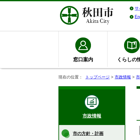
サ
En
窓口案内
くらしの
現在の位置：
トップページ
>
市政情報
>
市
市政情報
市の方針・計画