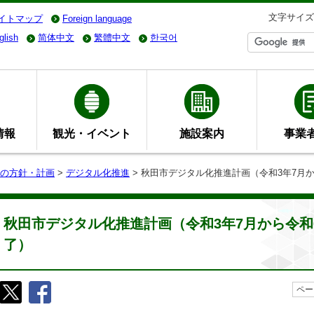
文字サイズ
イトマップ
Foreign language
glish
简体中文
繁體中文
한국어
情報
観光・イベント
施設案内
事業
の方針・計画
>
デジタル化推進
> 秋田市デジタル化推進計画（令和3年7月
秋田市デジタル化推進計画（令和3年7月から令和
了）
ペー