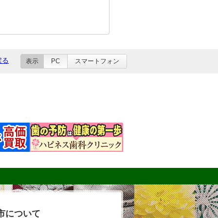
戻る
表示
PC
スマートフォン
市について