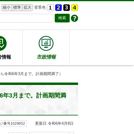
縮小
標準
拡大
背景色
者情報
市政情報
から令和6年3月まで。計画期間満了）
6年3月まで。計画期間満
更新日 令和6年4月8日
ジ番号1029652