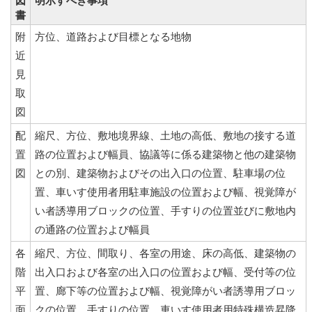
図
明示すべき事項
書
附
方位、道路および目標となる地物
近
見
取
図
配
縮尺、方位、敷地境界線、土地の高低、敷地の接する道
置
路の位置および幅員、協議等に係る建築物と他の建築物
図
との別、建築物およびその出入口の位置、駐車場の位
置、車いす使用者用駐車施設の位置および幅、視覚障が
い者誘導用ブロックの位置、手すりの位置並びに敷地内
の通路の位置および幅員
各
縮尺、方位、間取り、各室の用途、床の高低、建築物の
階
出入口および各室の出入口の位置および幅、受付等の位
平
置、廊下等の位置および幅、視覚障がい者誘導用ブロッ
面
クの位置、手すりの位置、車いす使用者用特殊構造昇降