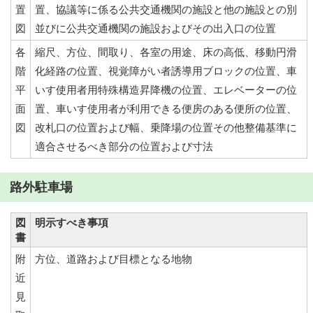
置
置、協議等に係る公共交通機関の施設と他の施設との別
図
並びに公共交通機関の施設およびその出入口の位置
各
縮尺、方位、間取り、各室の用途、床の高低、移動円滑
階
化経路の位置、視覚障がい者誘導用ブロックの位置、車
平
いす使用者用特殊構造昇降機の位置、エレベーターの位
面
置、車いす使用者が利用できる便房のある便所の位置、
図
改札口の位置および幅、乗降場の位置その他整備基準に
適合させるべき部分の位置および寸法
路外駐車場
図
明示すべき事項
書
附
方位、道路および目標となる地物
近
見