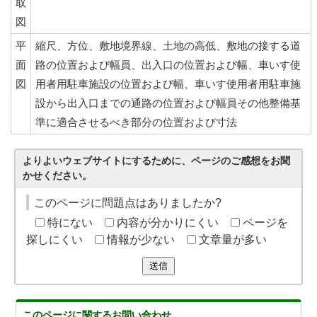
取
図
平
縮尺、方位、敷地境界線、土地の高低、敷地の接する道
面
路の位置および幅員、出入口の位置および幅、車いす使
図
用者用駐車施設の位置および幅、車いす使用者用駐車施
設から出入口までの通路の位置および幅員その他整備基
準に適合させるべき部分の位置および寸法
よりよいウェブサイトにするために、ページのご感想をお聞
かせください。
このページに問題点はありましたか?
特にない
内容が分かりにくい
ページを
探しにくい
情報が少ない
文章量が多い
送信
このページに関する
お問い合わせ