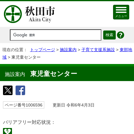
メニュー
現在の位置：
トップページ
>
施設案内
>
子育て支援系施設
>
東部地
域
> 東児童センター
東児童センター
施設案内
ページ番号1006596
更新日 令和6年4月3日
バリアフリー対応状況：