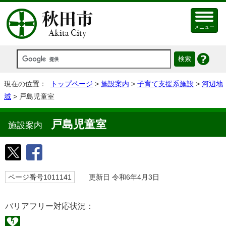
メニュー
現在の位置：
トップページ
>
施設案内
>
子育て支援系施設
>
河辺地
域
> 戸島児童室
戸島児童室
施設案内
ページ番号1011141
更新日 令和6年4月3日
バリアフリー対応状況：