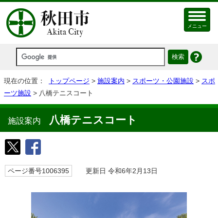
メニュー
現在の位置：
トップページ
>
施設案内
>
スポーツ・公園施設
>
スポ
ーツ施設
> 八橋テニスコート
八橋テニスコート
施設案内
ページ番号1006395
更新日 令和6年2月13日