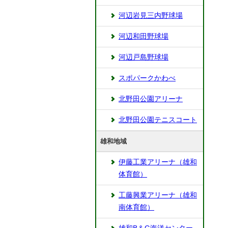
河辺岩見三内野球場
河辺和田野球場
河辺戸島野球場
スポパークかわべ
北野田公園アリーナ
北野田公園テニスコート
雄和地域
伊藤工業アリーナ（雄和
体育館）
工藤興業アリーナ（雄和
南体育館）