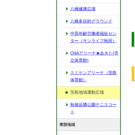
八橋健康広場
八橋多目的グラウンド
中高年齢労働者福祉セン
ター（サンライフ秋田）
CNAアリーナ★あきた(市
立体育館)
スミケンアリーナ（茨島
体育館）
茨島地域運動広場
秋操近隣公園テニスコー
ト
東部地域