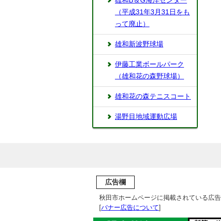
雄和B＆G海洋センター
（平成31年3月31日をも
って廃止）
雄和新波野球場
伊藤工業ボールパーク
（雄和花の森野球場）
雄和花の森テニスコート
湯野目地域運動広場
広告欄
秋田市ホームページに掲載されている広告
[
バナー広告について
]