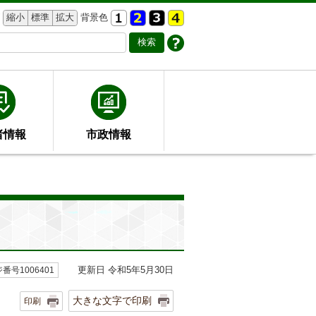
縮小
標準
拡大
背景色
者情報
市政情報
更新日 令和5年5月30日
番号1006401
大きな文字で印刷
印刷