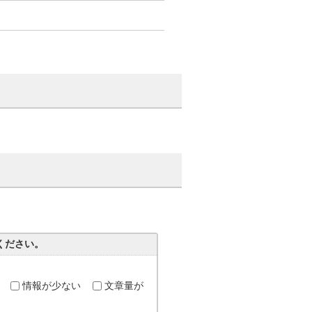
ください。
情報が少ない
文章量が