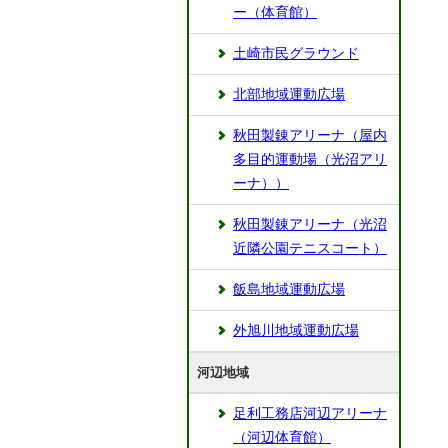
ー（体育館）
土崎市民グラウンド
北部地域運動広場
秋田製錬アリーナ（屋内
多目的運動場（光沼アリ
ーナ））
秋田製錬アリーナ（光沼
近隣公園テニスコート）
飯島地域運動広場
外旭川地域運動広場
河辺地域
足利工務店河辺アリーナ
（河辺体育館）