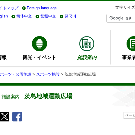
文字サイズ
イトマップ
Foreign language
glish
简体中文
繁體中文
한국어
情報
観光・イベント
施設案内
事業
ポーツ・公園施設
>
スポーツ施設
> 茨島地域運動広場
茨島地域運動広場
施設案内
ページ