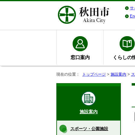
サ
En
窓口案内
くらしの
現在の位置：
トップページ
>
施設案内
>
ス
施設案内
スポーツ・公園施設