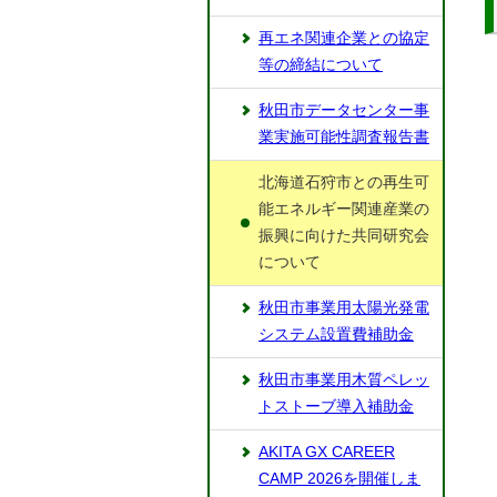
再エネ関連企業との協定
等の締結について
秋田市データセンター事
業実施可能性調査報告書
北海道石狩市との再生可
能エネルギー関連産業の
振興に向けた共同研究会
について
秋田市事業用太陽光発電
システム設置費補助金
秋田市事業用木質ペレッ
トストーブ導入補助金
AKITA GX CAREER
CAMP 2026を開催しま