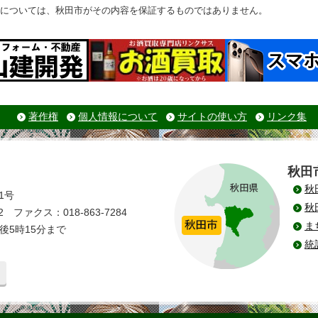
については、秋田市がその内容を保証するものではありません。
著作権
個人情報について
サイトの使い方
リンク集
秋田
秋
1号
秋
 ファクス：018-863-7284
ま
後5時15分まで
統