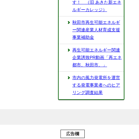
す！ （旧 あきた新エネ
ルギーカレッジ）
秋田市再生可能エネルギ
ー関連産業人材育成支援
事業補助金
再生可能エネルギー関連
企業誘致PR動画「再エネ
都市。秋田市。」
市内の風力発電所を運営
する発電事業者へのヒア
リング調査結果
広告欄