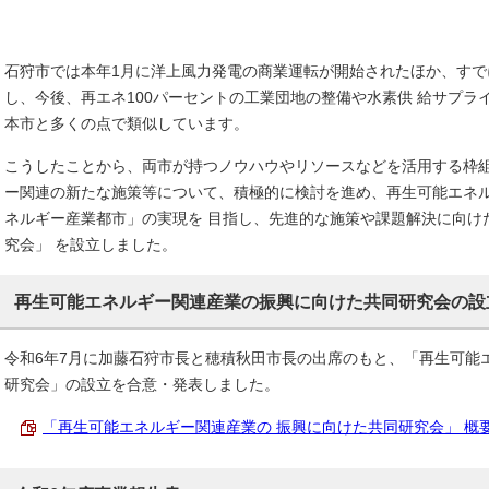
石狩市では本年1月に洋上風力発電の商業運転が開始されたほか、すで
し、今後、再エネ100パーセントの工業団地の整備や水素供 給サプラ
本市と多くの点で類似しています。
こうしたことから、両市が持つノウハウやリソースなどを活用する枠組
ー関連の新たな施策等について、積極的に検討を進め、再生可能エネ
ネルギー産業都市」の実現を 目指し、先進的な施策や課題解決に向け
究会」 を設立しました。
再生可能エネルギー関連産業の振興に向けた共同研究会の設
令和6年7月に加藤石狩市長と穂積秋田市長の出席のもと、「再生可能
研究会」の設立を合意・発表しました。
「再生可能エネルギー関連産業の 振興に向けた共同研究会」 概要 （P