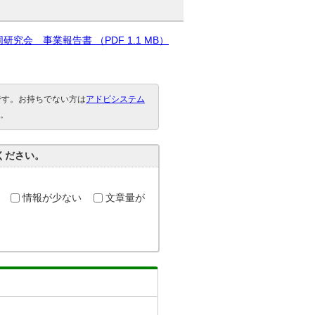
究会 事業報告書 （PDF 1.1 MB）
要です。お持ちでない方は
アドビシステム
。
ください。
情報が少ない
文章量が