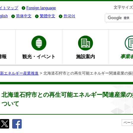
文字サイズ
イトマップ
Foreign language
glish
简体中文
繁體中文
한국어
情報
観光・イベント
施設案内
事業
新エネルギー産業推進
> 北海道石狩市との再生可能エネルギー関連産業の
北海道石狩市との再生可能エネルギー関連産業の
ついて
ページ