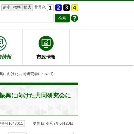
縮小
標準
拡大
背景色
者情報
市政情報
振興に向けた共同研究会について
振興に向けた共同研究会に
更新日 令和7年6月20日
番号1047011