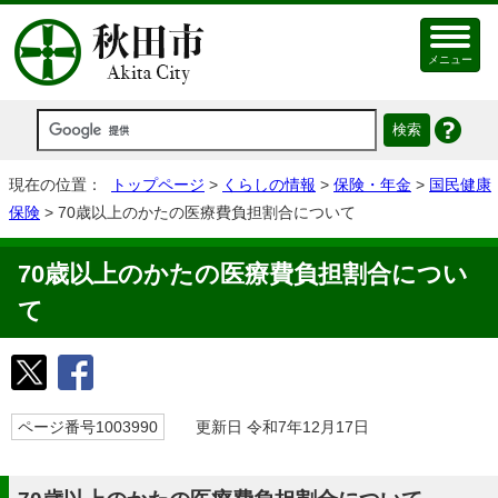
メニュー
現在の位置：
トップページ
>
くらしの情報
>
保険・年金
>
国民健康
保険
> 70歳以上のかたの医療費負担割合について
70歳以上のかたの医療費負担割合につい
て
ページ番号1003990
更新日 令和7年12月17日