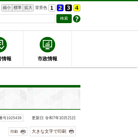
縮小
標準
拡大
背景色
者情報
市政情報
更新日 令和7年10月21日
号1025439
大きな文字で印刷
印刷