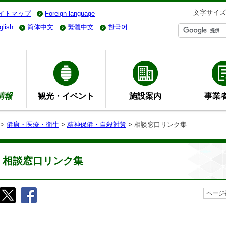
文字サイズ
イトマップ
Foreign language
glish
简体中文
繁體中文
한국어
情報
観光・イベント
施設案内
事業
>
健康・医療・衛生
>
精神保健・自殺対策
> 相談窓口リンク集
相談窓口リンク集
ページ番