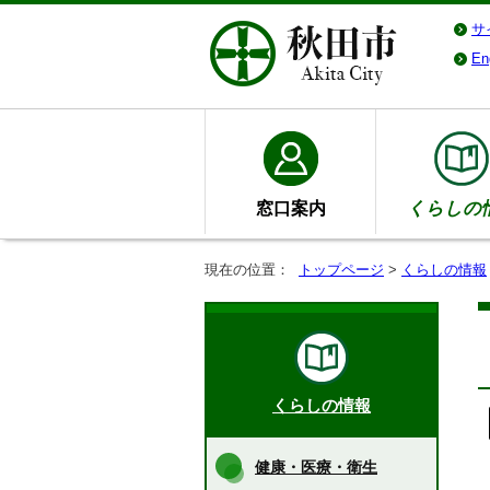
サ
En
窓口案内
くらしの
現在の位置：
トップページ
>
くらしの情報
くらしの情報
健康・医療・衛生