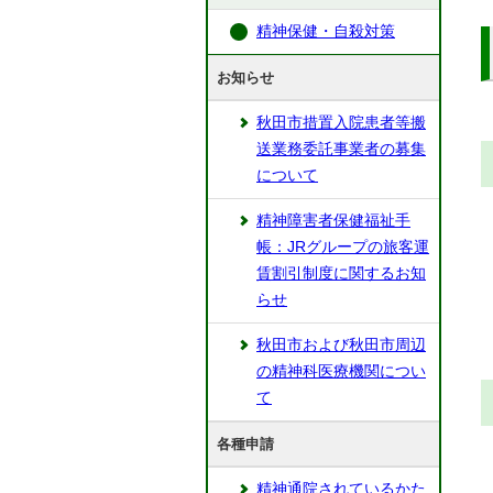
精神保健・自殺対策
お知らせ
秋田市措置入院患者等搬
送業務委託事業者の募集
について
精神障害者保健福祉手
帳：JRグループの旅客運
賃割引制度に関するお知
らせ
秋田市および秋田市周辺
の精神科医療機関につい
て
各種申請
精神通院されているかた