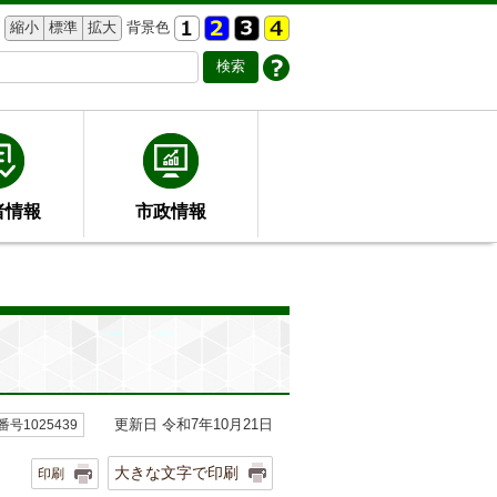
縮小
標準
拡大
背景色
者情報
市政情報
更新日 令和7年10月21日
号1025439
大きな文字で印刷
印刷