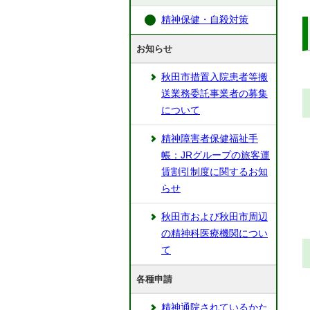
精神保健・自殺対策
お知らせ
秋田市措置入院患者等搬
送業務委託事業者の募集
について
精神障害者保健福祉手
帳：JRグループの旅客運
賃割引制度に関するお知
らせ
秋田市および秋田市周辺
の精神科医療機関につい
て
各種申請
精神通院されているかた