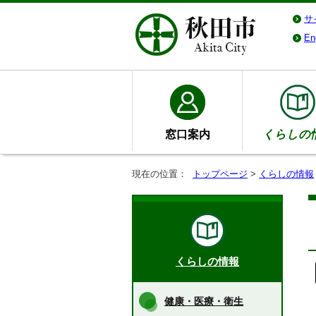
サ
En
窓口案内
くらしの
現在の位置：
トップページ
>
くらしの情報
くらしの情報
健康・医療・衛生