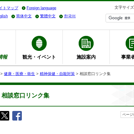
文字サイズ
イトマップ
Foreign language
glish
简体中文
繁體中文
한국어
情報
観光・イベント
施設案内
事業
>
健康・医療・衛生
>
精神保健・自殺対策
> 相談窓口リンク集
相談窓口リンク集
ページ番