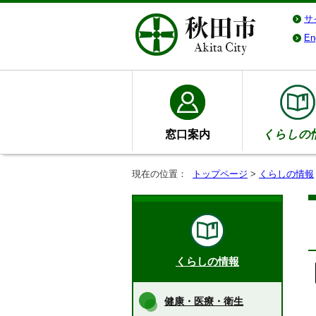
サ
En
窓口案内
くらしの
現在の位置：
トップページ
>
くらしの情報
くらしの情報
健康・医療・衛生