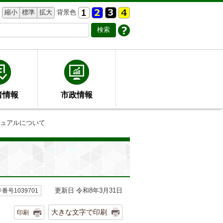
縮小
標準
拡大
背景色
者情報
市政情報
ニュアルについて
更新日 令和8年3月31日
番号1039701
大きな文字で印刷
印刷