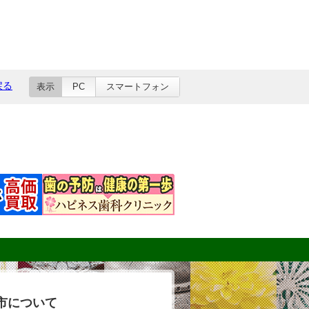
戻る
表示
PC
スマートフォン
市について