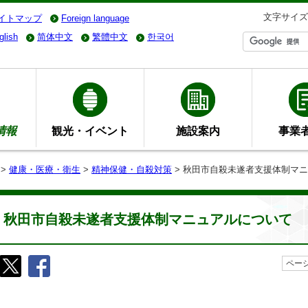
文字サイズ
イトマップ
Foreign language
glish
简体中文
繁體中文
한국어
情報
観光・イベント
施設案内
事業
>
健康・医療・衛生
>
精神保健・自殺対策
> 秋田市自殺未遂者支援体制マ
秋田市自殺未遂者支援体制マニュアルについて
ページ