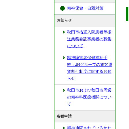
精神保健・自殺対策
お知らせ
秋田市措置入院患者等搬
送業務委託事業者の募集
について
精神障害者保健福祉手
帳：JRグループの旅客運
賃割引制度に関するお知
らせ
秋田市および秋田市周辺
の精神科医療機関につい
て
各種申請
精神通院されているかた