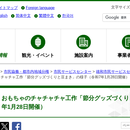
文字サイズ
イトマップ
Foreign language
glish
简体中文
繁體中文
한국어
情報
観光・イベント
施設案内
事業
>
市民協働・都市内地域分権
>
市民サービスセンター
>
雄和市民サービスセ
ャチャチャ工作「節分グッズづくりと豆まき」の様子（令和7年1月28日開催）
おもちゃのチャチャチャ工作「節分グッズづくり
年1月28日開催）
ペー