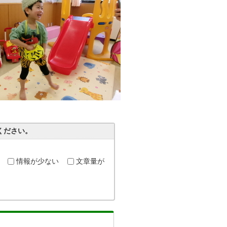
ください。
情報が少ない
文章量が