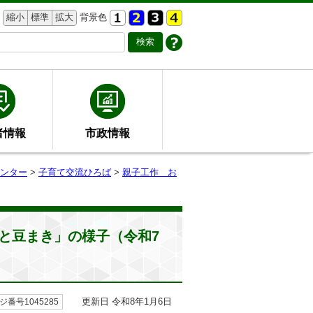
縮小
標準
拡大
背景色
者情報
市政情報
ンター
>
子育て交流ひろば
>
親子工作 お
と豆まき」の様子（令和7
更新日 令和8年1月6日
ジ番号1045285