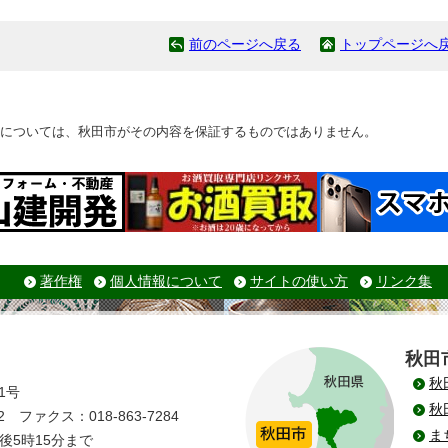
前のページへ戻る
トップページへ
については、秋田市がその内容を保証するものではありません。
著作権
個人情報について
サイトの使い方
リンク集
秋田
秋
1号
秋
 ファクス：018-863-7284
ま
後5時15分まで