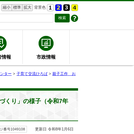
縮小
標準
拡大
背景色
者情報
市政情報
ンター
>
子育て交流ひろば
>
親子工作 お
づくり」の様子（令和7年
更新日 令和8年1月6日
ジ番号1049108