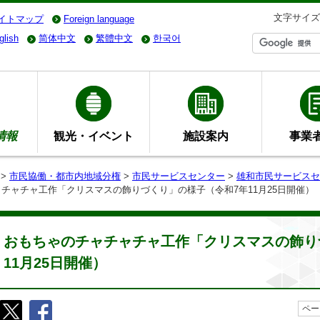
文字サイズ
イトマップ
Foreign language
glish
简体中文
繁體中文
한국어
情報
観光・イベント
施設案内
事業
>
市民協働・都市内地域分権
>
市民サービスセンター
>
雄和市民サービスセ
ャチャチャ工作「クリスマスの飾りづくり」の様子（令和7年11月25日開催）
おもちゃのチャチャチャ工作「クリスマスの飾り
11月25日開催）
ペー