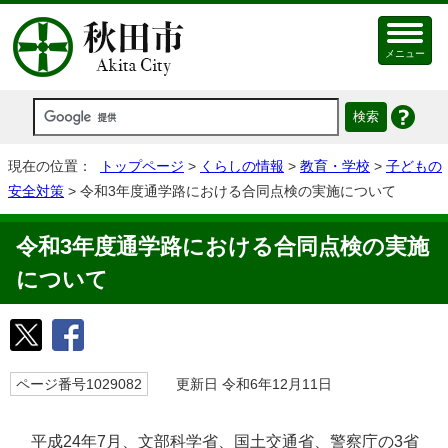
メニュー
現在の位置：
トップページ
>
くらしの情報
>
教育・学校
>
子どもの
安全対策
> 令和3年度通学路における合同点検の実施について
令和3年度通学路における合同点検の実施
について
ページ番号1029082
更新日 令和6年12月11日
平成24年7月、文部科学省、国土交通省、警察庁の3省