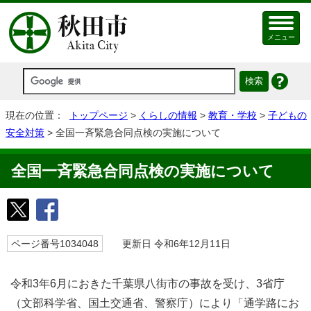
メニュー
現在の位置：
トップページ
>
くらしの情報
>
教育・学校
>
子どもの
安全対策
> 全国一斉緊急合同点検の実施について
全国一斉緊急合同点検の実施について
ページ番号1034048
更新日 令和6年12月11日
令和3年6月におきた千葉県八街市の事故を受け、3省庁
（文部科学省、国土交通省、警察庁）により「通学路にお