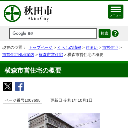
メニュー
現在の位置：
トップページ
>
くらしの情報
>
住まい
>
市営住宅
>
市営住宅団地案内
>
横森市営住宅
> 横森市営住宅の概要
横森市営住宅の概要
ページ番号1007698
更新日 令和1年10月1日