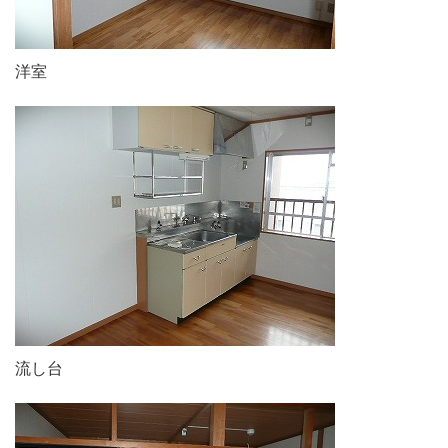
洋室
流し台