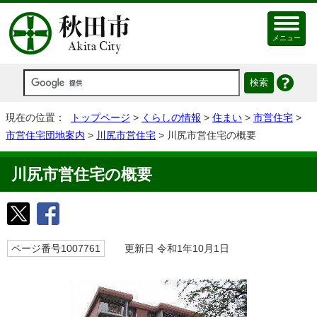
メニュー
現在の位置：
トップページ
>
くらしの情報
>
住まい
>
市営住宅
>
市営住宅団地案内
>
川尻市営住宅
> 川尻市営住宅の概要
川尻市営住宅の概要
ページ番号1007761
更新日 令和1年10月1日