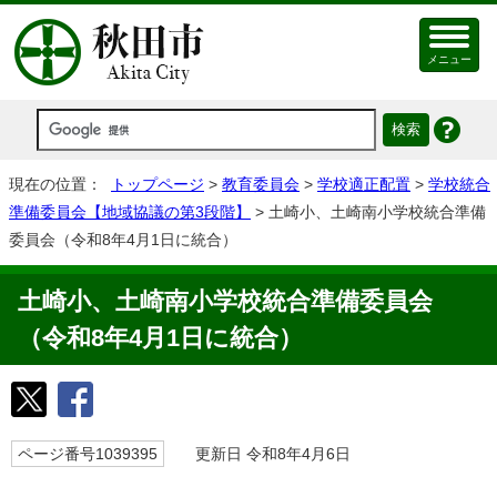
メニュー
現在の位置：
トップページ
>
教育委員会
>
学校適正配置
>
学校統合
準備委員会【地域協議の第3段階】
> 土崎小、土崎南小学校統合準備
委員会（令和8年4月1日に統合）
土崎小、土崎南小学校統合準備委員会
（令和8年4月1日に統合）
ページ番号1039395
更新日 令和8年4月6日