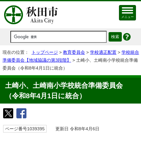
メニュー
現在の位置：
トップページ
>
教育委員会
>
学校適正配置
>
学校統合
準備委員会【地域協議の第3段階】
> 土崎小、土崎南小学校統合準備
委員会（令和8年4月1日に統合）
土崎小、土崎南小学校統合準備委員会
（令和8年4月1日に統合）
ページ番号1039395
更新日 令和8年4月6日