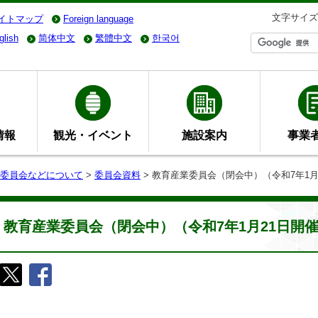
文字サイズ
イトマップ
Foreign language
glish
简体中文
繁體中文
한국어
情報
観光・イベント
施設案内
事業
委員会などについて
>
委員会資料
> 教育産業委員会（閉会中）（令和7年1月
教育産業委員会（閉会中）（令和7年1月21日開