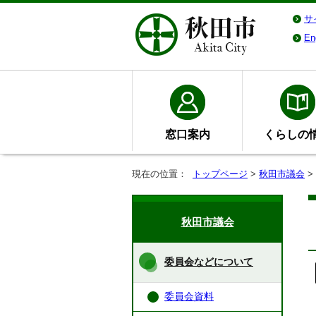
サ
En
窓口案内
くらしの
現在の位置：
トップページ
>
秋田市議会
>
秋田市議会
委員会などについて
委員会資料