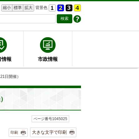
縮小
標準
拡大
背景色
者情報
市政情報
21日開催）
催）
ページ番号1045025
大きな文字で印刷
印刷