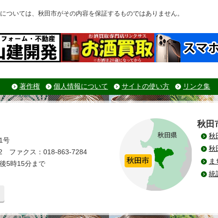
については、秋田市がその内容を保証するものではありません。
著作権
個人情報について
サイトの使い方
リンク集
秋田
秋
1号
秋
 ファクス：018-863-7284
ま
後5時15分まで
統