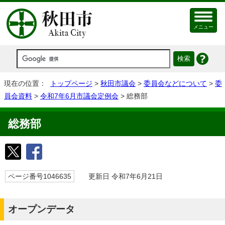
メニュー
現在の位置：
トップページ
>
秋田市議会
>
委員会などについて
>
委
員会資料
>
令和7年6月市議会定例会
> 総務部
総務部
ページ番号1046635
更新日 令和7年6月21日
オープンデータ