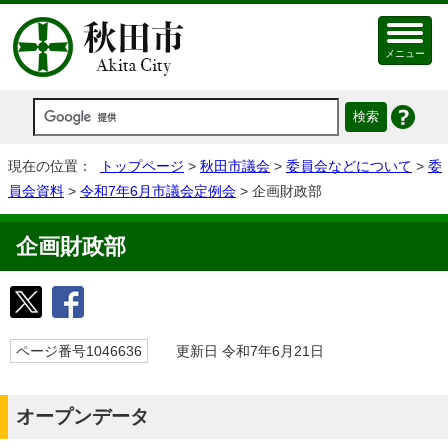
メニュー
現在の位置：
トップページ
>
秋田市議会
>
委員会などについて
>
委
員会資料
>
令和7年6月市議会定例会
> 企画財政部
企画財政部
ページ番号1046636
更新日 令和7年6月21日
オープンデータ