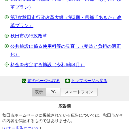
革プラン）
第7次秋田市行政改革大綱（第3期・県都『あきた』改
革プラン）
秋田市の行政改革
公共施設に係る使用料等の見直し（受益と負担の適正
化）
料金を改定する施設（令和6年4月）
前のページへ戻る
トップページへ戻る
表示
PC
スマートフォン
広告欄
秋田市ホームページに掲載されている広告については、秋田市がそ
の内容を保証するものではありません。
[
バナー広告について
]