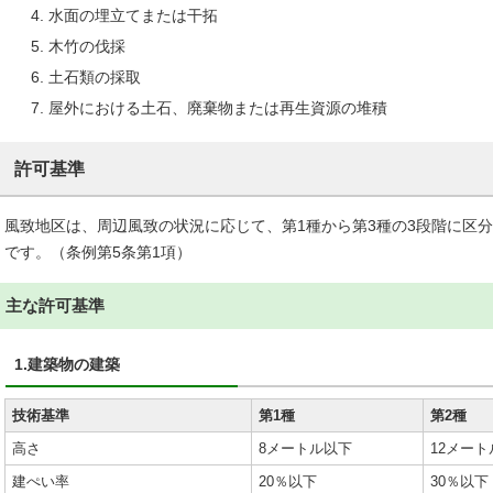
水面の埋立てまたは干拓
木竹の伐採
土石類の採取
屋外における土石、廃棄物または再生資源の堆積
許可基準
風致地区は、周辺風致の状況に応じて、第1種から第3種の3段階に区
です。（条例第5条第1項）
主な許可基準
1.建築物の建築
技術基準
第1種
第2種
高さ
8メートル以下
12メー
建ぺい率
20％以下
30％以下