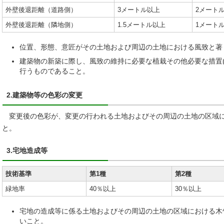
外壁後退距離（道路側）
3メートル以上
2メート
外壁後退距離（隣地側）
1.5メートル以上
1メート
位置、形態、意匠がその土地および周辺の土地における風致と著
建築物の新築に際し、風致の維持に必要な植栽その他必要な措置(
行うものであること。
2.建築物等の色彩の変更
変更後の色彩が、変更の行われる土地およびその周辺の土地の区域に
と。
3.宅地造成等
技術基準
第1種
第2種
緑地率
40％以上
30％以上
宅地の造成等に係る土地およびその周辺の土地の区域における木
いこと。