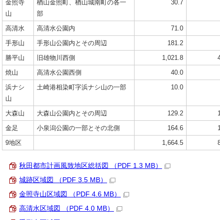
金照寺
楢山金照町、楢山城南町の各一
30.7
山
部
高清水
高清水公園内
71.0
手形山
手形山公園内とその周辺
181.2
勝平山
旧雄物川西側
1,021.8
焼山
高清水公園西側
40.0
浜ナシ
土崎港相染町字浜ナシ山の一部
10.0
山
大森山
大森山公園内とその周辺
129.2
金足
小泉潟公園の一部とその北側
164.6
9地区
1,664.5
秋田都市計画風致地区総括図 （PDF 1.3 MB）
城跡区域図 （PDF 3.5 MB）
金照寺山区域図 （PDF 4.6 MB）
高清水区域図 （PDF 4.0 MB）