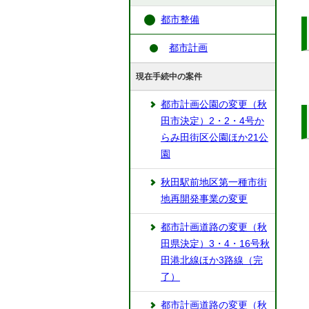
都市整備
都市計画
現在手続中の案件
都市計画公園の変更（秋
田市決定）2・2・4号か
らみ田街区公園ほか21公
園
秋田駅前地区第一種市街
地再開発事業の変更
都市計画道路の変更（秋
田県決定）3・4・16号秋
田港北線ほか3路線（完
了）
都市計画道路の変更（秋