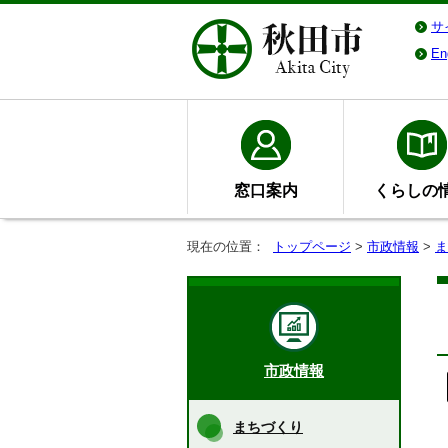
サ
En
窓口案内
くらしの
現在の位置：
トップページ
>
市政情報
>
ま
市政情報
まちづくり