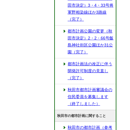
田市決定）3・4・33号将
軍野相染線ほか3路線
（完了）
都市計画公園の変更（秋
田市決定）2・2・66号飯
島神社街区公園ほか31公
園（完了）
都市計画法の改正に伴う
開発許可制度の見直し
（完了）
秋田市都市計画審議会の
住民委員を募集します
（終了しました）
秋田市の都市計画に関すること
秋田市の都市計画（参考