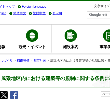
文字サイズ
イトマップ
Foreign language
glish
简体中文
繁體中文
한국어
情報
観光・イベント
施設案内
事業
ちづくり
>
都市整備
>
都市計画
> 風致地区内における建築等の規制に関す
風致地区内における建築等の規制に関する条例に
ページ