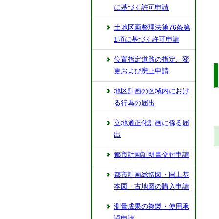
に基づく許可申請
土地区画整理法第76条第
1項に基づく許可申請
位置指定道路の指定、変
更および廃止申請
地区計画の区域内におけ
る行為の届出
立地適正化計画に係る届
出
都市計画証明書交付申請
都市計画総括図・国土基
本図・古地図の購入申請
測量成果の複製・使用承
認申請