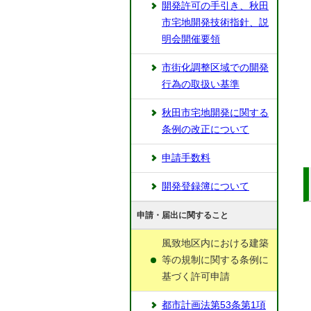
開発許可の手引き、秋田
市宅地開発技術指針、説
明会開催要領
市街化調整区域での開発
行為の取扱い基準
秋田市宅地開発に関する
条例の改正について
申請手数料
開発登録簿について
申請・届出に関すること
風致地区内における建築
等の規制に関する条例に
基づく許可申請
都市計画法第53条第1項