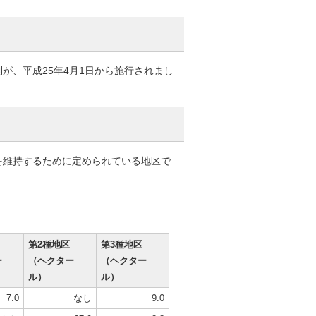
が、平成25年4月1日から施行されまし
を維持するために定められている地区で
第2種地区
第3種地区
ー
（ヘクター
（ヘクター
ル）
ル）
7.0
なし
9.0