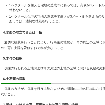
1ヘクタールを越える宅地の造成等にあっては、高さが3メート
伴わないこと。
1ヘクタール以下の宅地の造成等で高さが3メートルを超えるの
あっては、適切な植栽を行うこと。
4.水面の埋立てまたは干拓
適切な植栽を行うことにより、行為後の地貌が、その周辺の区域にお
の生育に支障を及ぼすおそれが少ないこと。
5.木竹の伐採
伐採の行われる土地およびその周辺の土地の区域における風致の維持
6.土石類の採取
採取の方法が、採取を行う土地およびその周辺の土地の区域における
ないこと。
7.屋外における土石、廃棄物または再生資源の堆積