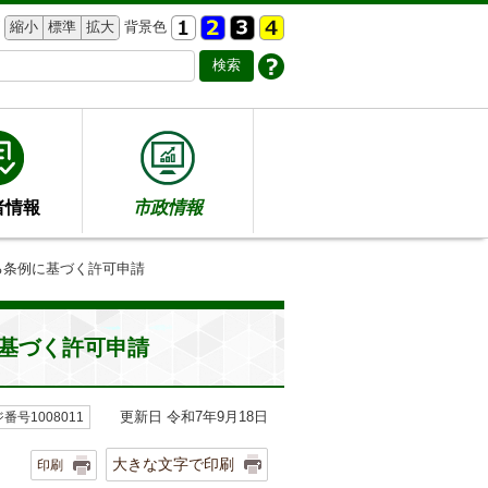
縮小
標準
拡大
背景色
者情報
市政情報
る条例に基づく許可申請
基づく許可申請
更新日 令和7年9月18日
番号1008011
大きな文字で印刷
印刷