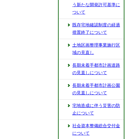
う新たな開発許可基準に
ついて
既存宅地確認制度の経過
措置終了について
土地区画整理事業施行区
域の見直し
長期未着手都市計画道路
の見直しについて
長期未着手都市計画公園
の見直しについて
宅地造成に伴う災害の防
止について
社会資本整備総合交付金
について