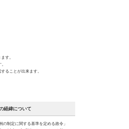
きます。
す。
認することが出来ます。
の経緯について
条例の制定に関する基準を定める政令」