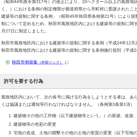
（昭和44年政令第317号）の改正により、10ヘクタール以上の風致地
く。）における条例の制定権限が都道府県から市町村に委譲されたこ
建築等の規制に関する条例」（昭和45年秋田県条例第21号）により
制について定めるため、秋田市風致地区内における建築等の規制に関す
月27日に制定しました。
秋田市風致地区内における建築等の規制に関する条例（平成24年12月2
秋田市風致地区内における建築等の規制に関する条例施行規則（平成24
秋田市例規集
（外部リンク）
許可を要する行為
風致地区内において、次の各号に掲げる行為をしようとする者は、あ
くは協議または通知等行わなければなりません。（条例第3条第1項）
建築物その他の工作物（以下建築物等という。）の新築、改築
建築物等の色彩の変更
宅地の造成、土地の開墾その他の土地の形質の変更（以下宅地