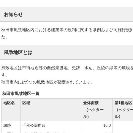
お知らせ
秋田市風致地区内における建築等の規制に関する条例および同施行規則
た。
風致地区とは
風致地区は市街地近郊の自然景勝地、史跡、水辺、丘陵の緑等の環境
す。
秋田市内には9つの風致地区が指定されています。
秋田市風致地区一覧
地区名
区域
全体面積
第1種地区
（ヘクター
（ヘクタ
ル）
ル）
城跡
千秋公園周辺
16.0