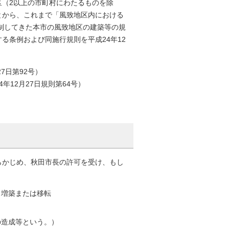
区（2以上の市町村にわたるものを除
とから、これまで「風致地区内における
規制してきた本市の風致地区の建築等の規
る条例および同施行規則を平成24年12
7日第92号）
年12月27日規則第64号）
らかじめ、秋田市長の許可を受け、もし
、増築または移転
の造成等という。）