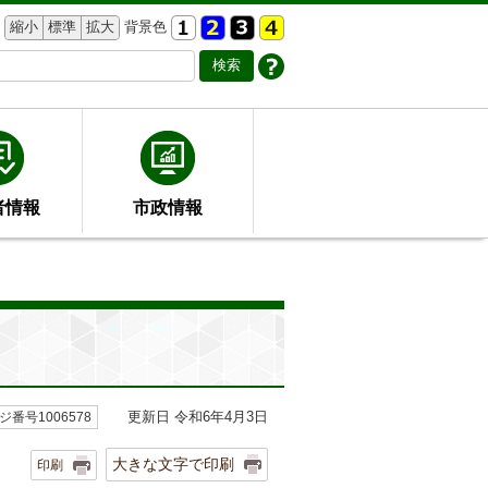
縮小
標準
拡大
背景色
者情報
市政情報
更新日 令和6年4月3日
ジ番号1006578
大きな文字で印刷
印刷