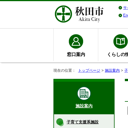
サ
En
窓口案内
くらしの
現在の位置：
トップページ
>
施設案内
>
子
施設案内
子育て支援系施設