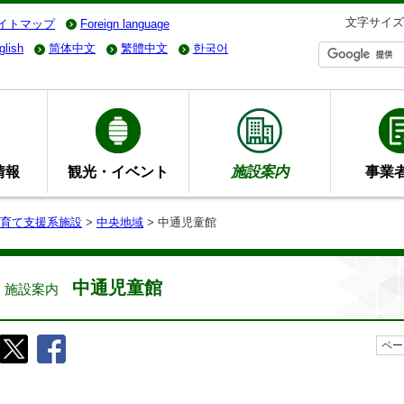
文字サイズ
イトマップ
Foreign language
glish
简体中文
繁體中文
한국어
情報
観光・イベント
施設案内
事業
育て支援系施設
>
中央地域
> 中通児童館
中通児童館
施設案内
ペー