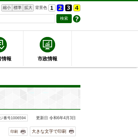
縮小
標準
拡大
背景色
者情報
市政情報
更新日 令和6年4月3日
ジ番号1006594
大きな文字で印刷
印刷