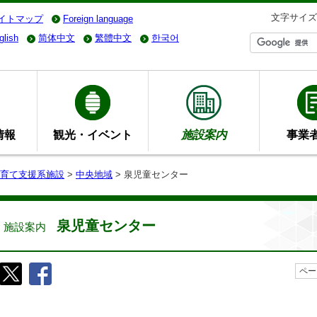
文字サイズ
イトマップ
Foreign language
glish
简体中文
繁體中文
한국어
情報
観光・イベント
施設案内
事業
育て支援系施設
>
中央地域
> 泉児童センター
泉児童センター
施設案内
ペー