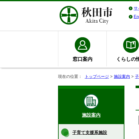
サ
En
窓口案内
くらしの
現在の位置：
トップページ
>
施設案内
>
子
施設案内
子育て支援系施設