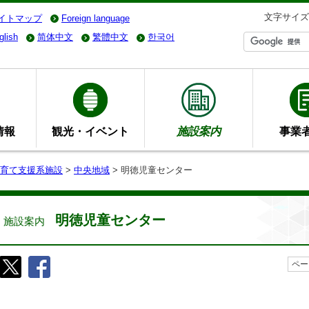
文字サイズ
イトマップ
Foreign language
glish
简体中文
繁體中文
한국어
情報
観光・イベント
施設案内
事業
育て支援系施設
>
中央地域
> 明徳児童センター
明徳児童センター
施設案内
ペー