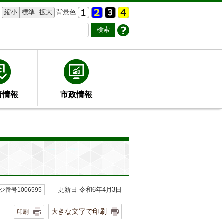
縮小
標準
拡大
背景色
者情報
市政情報
更新日 令和6年4月3日
ジ番号1006595
大きな文字で印刷
印刷