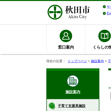
サ
En
窓口案内
くらしの
現在の位置：
トップページ
>
施設案内
>
子
施設案内
子育て支援系施設