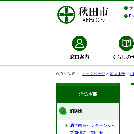
サ
En
窓口案内
くらしの
現在の位置：
トップページ
>
消防本部
>
消
消防本部
消防団
消防団員インターンシッ
プ開催のお知らせ