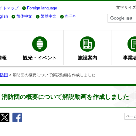
文字サイズ
イトマップ
Foreign language
glish
简体中文
繁體中文
한국어
情報
観光・イベント
施設案内
事業
防団
> 消防団の概要について解説動画を作成しました
消防団の概要について解説動画を作成しました
ページ