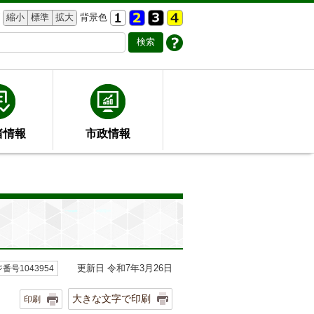
縮小
標準
拡大
背景色
者情報
市政情報
更新日 令和7年3月26日
番号1043954
大きな文字で印刷
印刷