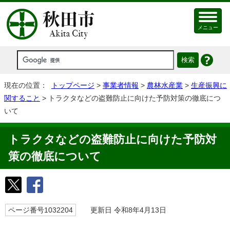
メニュー
現在の位置：
トップページ
>
事業者情報
>
農林水産業
>
生産振興に
関すること
> トラクタなどの盗難防止に向けた予防対策の徹底につ
いて
トラクタなどの盗難防止に向けた予防対
策の徹底について
ページ番号1032204
更新日 令和8年4月13日