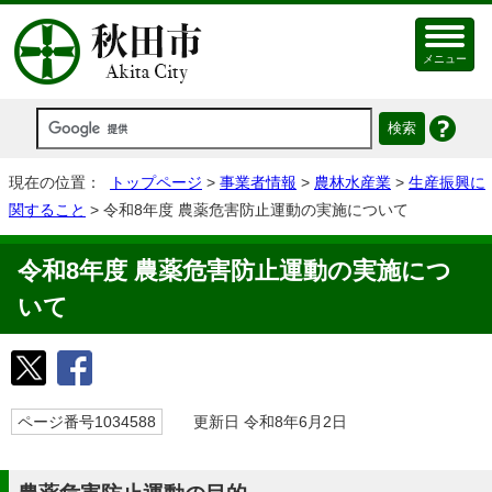
メニュー
現在の位置：
トップページ
>
事業者情報
>
農林水産業
>
生産振興に
関すること
> 令和8年度 農薬危害防止運動の実施について
令和8年度 農薬危害防止運動の実施につ
いて
ページ番号1034588
更新日 令和8年6月2日