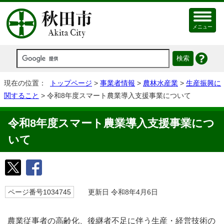
メニュー
現在の位置：
トップページ
>
事業者情報
>
農林水産業
>
生産振興に
関すること
> 令和8年度スマート農業導入支援事業について
令和8年度スマート農業導入支援事業につ
いて
ページ番号1034745
更新日 令和8年4月6日
農業従事者の高齢化、後継者不足に伴う生産・経営技術の