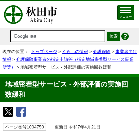
メニュー
現在の位置：
トップページ
>
くらしの情報
>
介護保険
>
事業者向け
情報
>
介護保険事業者の指定申請等（指定地域密着型サービス事業
所等）
> 地域密着型サービス - 外部評価の実施回数緩和
地域密着型サービス - 外部評価の実施回
数緩和
ページ番号1004750
更新日 令和7年4月21日