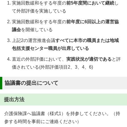
実施回数緩和をする年度の
前5年度間において継続
し
て外部評価を実施している
実施回数緩和をする年度の
前年度に6回以上の運営協
議会
を開催している
上記2の運営推進会議
すべてに本市の職員または地域
包括支援センター職員が出席している
直近の外部評価において、
実践状況が適切である
と評
価されている(外部評価項目2、3、4、6)
協議書の提出について
提出方法
介護保険課へ協議書（様式1）を持参してください。（持
参する時間を事前にご連絡ください）