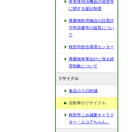
有害使用済機器の保管等
に関する届出制度
廃棄物処理施設の設置許
可申請書等の縦覧につい
て
秋田市総合環境センター
廃棄物発電会計に係る経
営戦略について
リサイクル
食品ロスの削減
自動車のリサイクル
秋田市ごみ減量キャラク
ター「エコアちゃん」