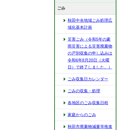
ごみ
秋田中央地域ごみ処理広
域化基本計画
災害ごみ（令和5年の豪
雨災害による災害廃棄物
の戸別収集の申し込みは
令和6年8月20日（火曜
日）で終了しました。）
ごみ収集日カレンダー
ごみの収集・処理
各地区のごみ収集日程
家庭からのごみ
秋田市廃棄物減量等推進