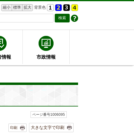
縮小
標準
拡大
背景色
者情報
市政情報
ページ番号1006095
大きな文字で印刷
印刷