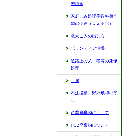
審議会
家庭ごみ処理手数料相当
額の使途（見える化）
粗大ごみの出し方
ボランティア清掃
道路上の犬・猫等の死骸
処理
し尿
不法投棄・野外焼却の禁
止
産業廃棄物について
PCB廃棄物について