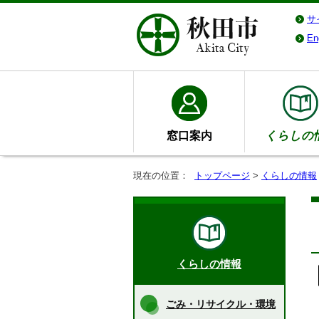
サ
En
窓口案内
くらしの
現在の位置：
トップページ
>
くらしの情報
くらしの情報
ごみ・リサイクル・環境