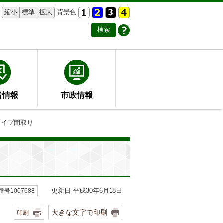
縮小
標準
拡大
背景色
者情報
市政情報
タイプ間取り
更新日 平成30年6月18日
号1007688
大きな文字で印刷
印刷