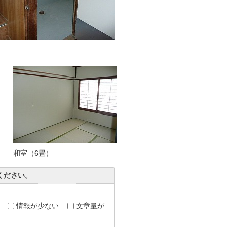
和室（6畳）
ください。
情報が少ない
文章量が