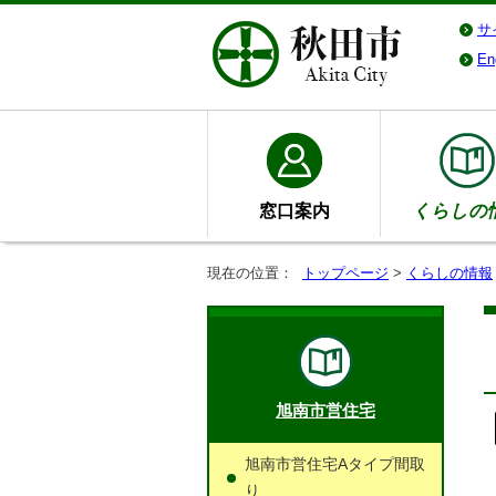
サ
En
窓口案内
くらしの
現在の位置：
トップページ
>
くらしの情報
旭南市営住宅
旭南市営住宅Aタイプ間取
り