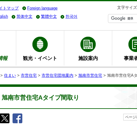
文字サイズ
イトマップ
Foreign language
glish
简体中文
繁體中文
한국어
情報
観光・イベント
施設案内
事業
>
住まい
>
市営住宅
>
市営住宅団地案内
>
旭南市営住宅
> 旭南市営住宅A
旭南市営住宅Aタイプ間取り
ページ番