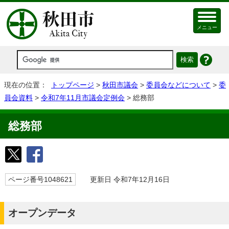
メニュー
現在の位置：
トップページ
>
秋田市議会
>
委員会などについて
>
委
員会資料
>
令和7年11月市議会定例会
> 総務部
総務部
ページ番号1048621
更新日 令和7年12月16日
オープンデータ