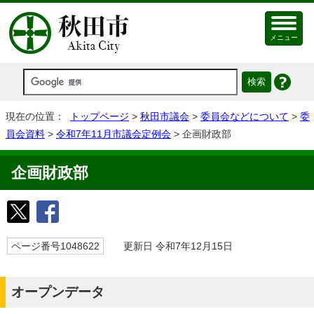
メニュー
現在の位置：
トップページ
>
秋田市議会
>
委員会などについて
>
委
員会資料
>
令和7年11月市議会定例会
> 企画財政部
企画財政部
ページ番号1048622
更新日 令和7年12月15日
オープンデータ