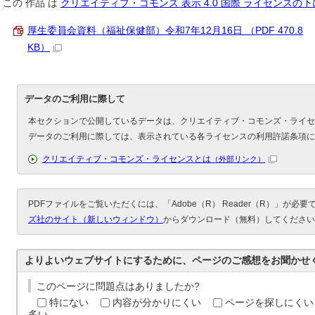
この
作品
は
クリエイティブ・コモンズ 表示 4.0 国際 ライセンスの
厚生委員会資料（福祉保健部）令和7年12月16日 （PDF 470.8
KB）
データのご利用に際して
本セクションで公開しているデータは、クリエイティブ・コモンズ・ライセ
データのご利用に際しては、表示されている各ライセンスの利用許諾条項に
クリエイティブ・コモンズ・ライセンスとは
（外部リンク）
PDFファイルをご覧いただくには、「Adobe（R） Reader（R）」が必
ズ社のサイト（新しいウィンドウ）
からダウンロード（無料）してください
よりよいウェブサイトにするために、ページのご感想をお聞かせ
このページに問題点はありましたか?
特にない
内容が分かりにくい
ページを探しにくい
多い