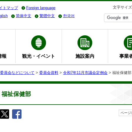
文字サイズ
イトマップ
Foreign language
glish
简体中文
繁體中文
한국어
情報
観光・イベント
施設案内
事業
委員会などについて
>
委員会資料
>
令和7年11月市議会定例会
> 福祉保健部
福祉保健部
ページ番