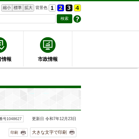
縮小
標準
拡大
背景色
者情報
市政情報
更新日 令和7年12月23日
号1048627
大きな文字で印刷
印刷