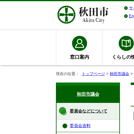
サ
En
窓口案内
くらしの
現在の位置：
トップページ
>
秋田市議会
>
秋田市議会
委員会などについて
委員会資料