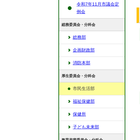
令和7年11月市議会定
例会
総務委員会・分科会
総務部
企画財政部
消防本部
厚生委員会・分科会
市民生活部
福祉保健部
保健所
子ども未来部