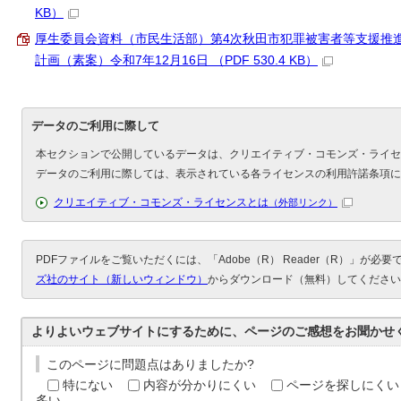
KB）
厚生委員会資料（市民生活部）第4次秋田市犯罪被害者等支援推
計画（素案）令和7年12月16日 （PDF 530.4 KB）
データのご利用に際して
本セクションで公開しているデータは、クリエイティブ・コモンズ・ライセ
データのご利用に際しては、表示されている各ライセンスの利用許諾条項に
クリエイティブ・コモンズ・ライセンスとは
（外部リンク）
PDFファイルをご覧いただくには、「Adobe（R） Reader（R）」が必
ズ社のサイト（新しいウィンドウ）
からダウンロード（無料）してください
よりよいウェブサイトにするために、ページのご感想をお聞かせ
このページに問題点はありましたか?
特にない
内容が分かりにくい
ページを探しにくい
多い