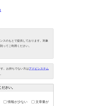
進
ンスのもとで提供しております。対象
則ってご利用ください。
要です。お持ちでない方は
アドビシステム
。
ください。
情報が少ない
文章量が