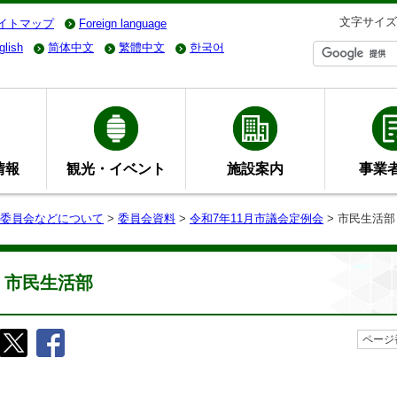
文字サイズ
イトマップ
Foreign language
glish
简体中文
繁體中文
한국어
情報
観光・イベント
施設案内
事業
委員会などについて
>
委員会資料
>
令和7年11月市議会定例会
> 市民生活部
市民生活部
ページ番