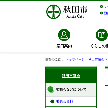
サ
En
窓口案内
くらしの
現在の位置：
トップページ
>
秋田市議会
>
秋田市議会
委員会などについて
委員会資料