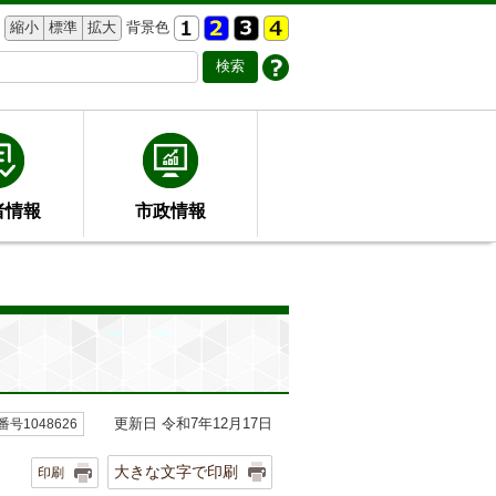
縮小
標準
拡大
背景色
者情報
市政情報
更新日 令和7年12月17日
号1048626
大きな文字で印刷
印刷