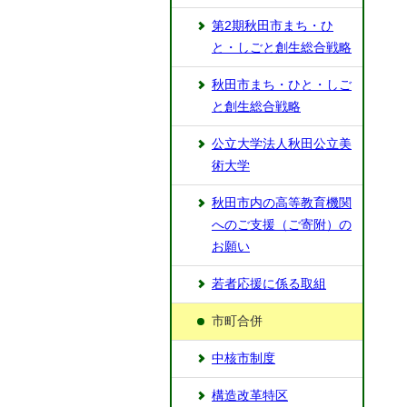
第2期秋田市まち・ひ
と・しごと創生総合戦略
秋田市まち・ひと・しご
と創生総合戦略
公立大学法人秋田公立美
術大学
秋田市内の高等教育機関
へのご支援（ご寄附）の
お願い
若者応援に係る取組
市町合併
中核市制度
構造改革特区