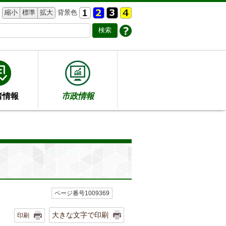
縮小
標準
拡大
背景色
者情報
市政情報
ページ番号1009369
大きな文字で印刷
印刷