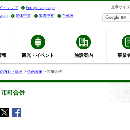
文字サイズ
イトマップ
Foreign language
glish
简体中文
繁體中文
한국어
情報
観光・イベント
施設案内
事業
の方針・計画
>
企画政策
> 市町合併
市町合併