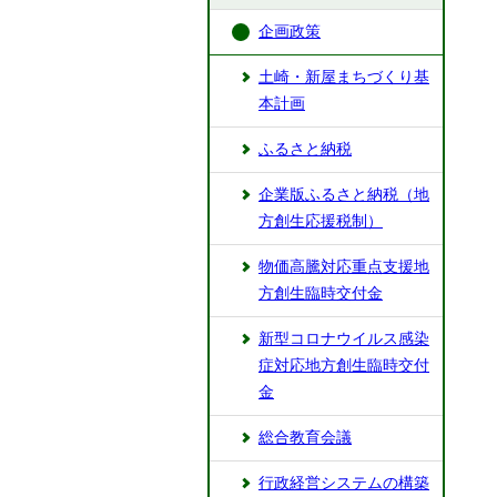
企画政策
土崎・新屋まちづくり基
本計画
ふるさと納税
企業版ふるさと納税（地
方創生応援税制）
物価高騰対応重点支援地
方創生臨時交付金
新型コロナウイルス感染
症対応地方創生臨時交付
金
総合教育会議
行政経営システムの構築