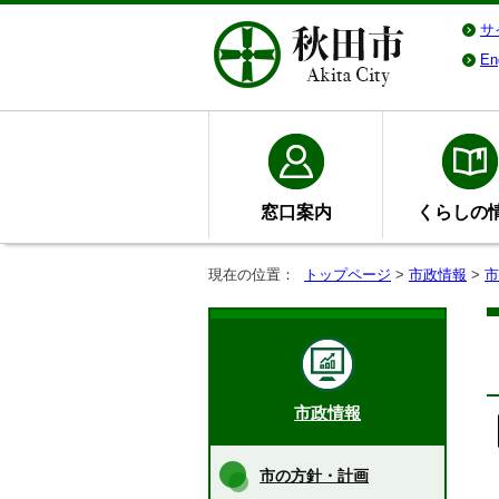
サ
En
窓口案内
くらしの
現在の位置：
トップページ
>
市政情報
>
市
市政情報
市の方針・計画