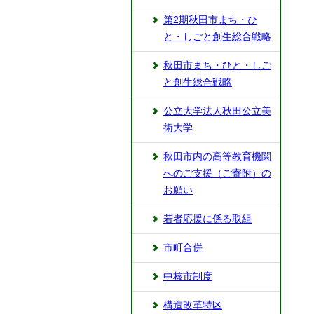
第2期秋田市まち・ひ
と・しごと創生総合戦略
秋田市まち・ひと・しご
と創生総合戦略
公立大学法人秋田公立美
術大学
秋田市内の高等教育機関
へのご支援（ご寄附）の
お願い
若者応援に係る取組
市町合併
中核市制度
構造改革特区