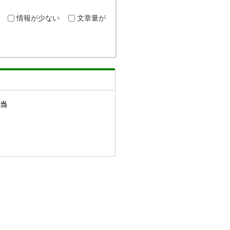
情報が少ない
文章量が
当