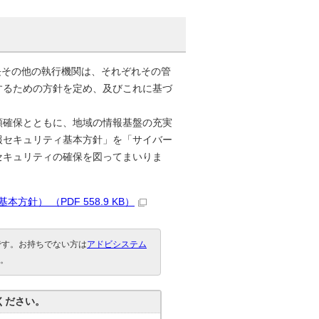
長その他の執行機関は、それぞれその管
するための方針を定め、及びこれに基づ
頼確保とともに、地域の情報基盤の充実
報セキュリティ基本方針」を「サイバー
セキュリティの確保を図ってまいりま
） （PDF 558.9 KB）
要です。お持ちでない方は
アドビシステム
。
ください。