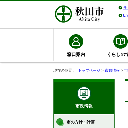
サ
En
窓口案内
くらしの
現在の位置：
トップページ
>
市政情報
>
市
市政情報
市の方針・計画