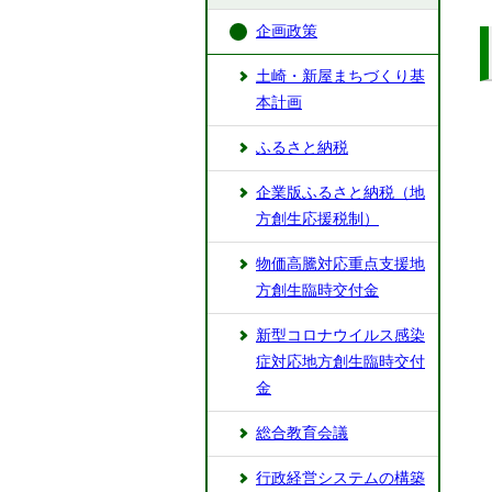
企画政策
土崎・新屋まちづくり基
本計画
ふるさと納税
企業版ふるさと納税（地
方創生応援税制）
物価高騰対応重点支援地
方創生臨時交付金
新型コロナウイルス感染
症対応地方創生臨時交付
金
総合教育会議
行政経営システムの構築