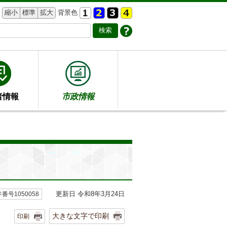
縮小
標準
拡大
背景色
者情報
市政情報
更新日 令和8年3月24日
番号1050058
大きな文字で印刷
印刷