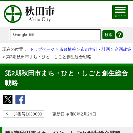
メニュー
現在の位置：
トップページ
>
市政情報
>
市の方針・計画
>
企画政策
> 第2期秋田市まち・ひと・しごと創生総合戦略
第2期秋田市まち・ひと・しごと創生総合
戦略
ページ番号1030699
更新日 令和8年2月24日