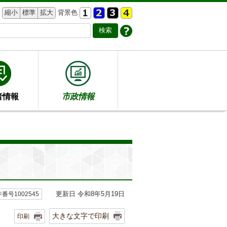
縮小
標準
拡大
背景色
者情報
市政情報
更新日 令和8年5月19日
番号1002545
大きな文字で印刷
印刷