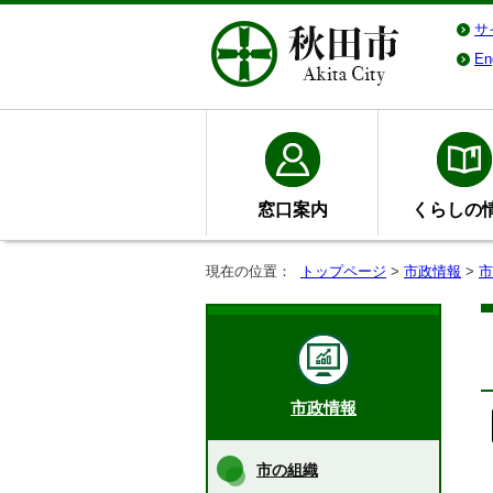
サ
En
窓口案内
くらしの
現在の位置：
トップページ
>
市政情報
>
市
市政情報
市の組織