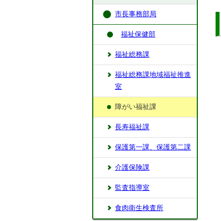
市長事務部局
福祉保健部
福祉総務課
福祉総務課地域福祉推進
室
障がい福祉課
長寿福祉課
保護第一課、保護第二課
介護保険課
監査指導室
食肉衛生検査所