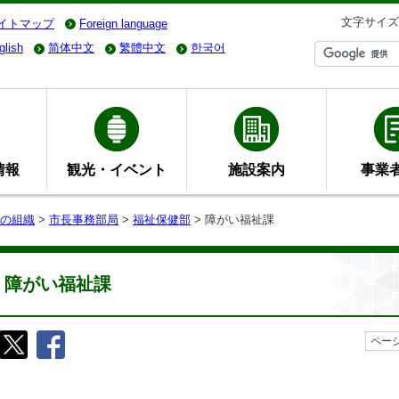
文字サイズ
イトマップ
Foreign language
glish
简体中文
繁體中文
한국어
情報
観光・イベント
施設案内
事業
の組織
>
市長事務部局
>
福祉保健部
> 障がい福祉課
障がい福祉課
ページ