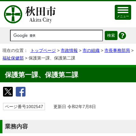
メニュー
現在の位置：
トップページ
>
市政情報
>
市の組織
>
市長事務部局
>
福祉保健部
> 保護第一課、保護第二課
保護第一課、保護第二課
ページ番号1002547
更新日 令和2年7月8日
業務内容