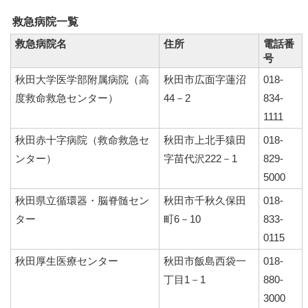
救急病院一覧
救急病院名
住所
電話番
号
秋田大学医学部附属病院（高
秋田市広面字蓮沼
018-
度救命救急センター）
44－2
834-
1111
秋田赤十字病院（救命救急セ
秋田市上北手猿田
018-
ンター）
字苗代沢222－1
829-
5000
秋田県立循環器・脳脊髄セン
秋田市千秋久保田
018-
ター
町6－10
833-
0115
秋田厚生医療センター
秋田市飯島西袋一
018-
丁目1－1
880-
3000