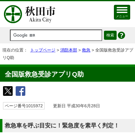
メニュー
現在の位置：
トップページ
>
消防本部
>
救急
> 全国版救急受診アプ
リQ助
全国版救急受診アプリQ助
ページ番号1015972
更新日 平成30年6月28日
救急車を呼ぶ目安に！緊急度を素早く判定！