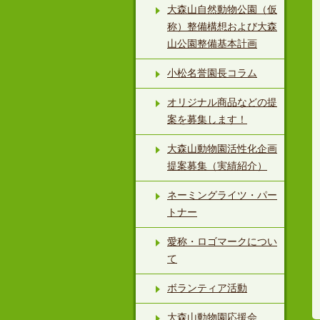
大森山自然動物公園（仮
称）整備構想および大森
山公園整備基本計画
小松名誉園長コラム
オリジナル商品などの提
案を募集します！
大森山動物園活性化企画
提案募集（実績紹介）
ネーミングライツ・パー
トナー
愛称・ロゴマークについ
て
ボランティア活動
大森山動物園応援会