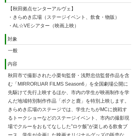
【秋田拠点センターアルヴェ】
・きらめき広場（ステージイベント、飲食・物販）
・AL☆VEシアター（映画上映）
対象
一般
内容
秋田市で撮影された小栗旬監督・浅野忠信監督作品を含
む「MIRRORLIAR FILMS Season6」を全国劇場公開に
先駆けて先行上映するほか、市内の学生が映画制作を学
んだ地域特別制作作品「ボクと鹿」を特別上映します。
きらめき広場のステージでは、学生たちがMCに挑戦す
るトークショーなどのステージイベント、市内の撮影現
場でクルーをおもてなしした”ロケ飯”が楽しめる飲食ブ
ース、学生が企画した映画オリジナルグッズの販売な